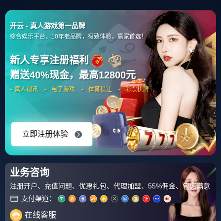
首页
第7页
开云平台-高卢雄鸡的绝唱，格列兹曼的智慧如何铸
就2026世界杯D组生死战唯一真相
开云体育-这是一篇为您定制的文章，结合了您给出
的所有关键词，并围绕唯一性与战术博弈展开
开云体育-孤注一掷的蓝焰，2026世界杯A组关键
战，塞尔维亚如何以窒息攻潮碾压保加利亚，迪亚
斯封神之夜解锁唯一答案
开云体育-蓝衣军魂重现，托纳利中场统治力铸就奥
地利通途，世界杯决赛的完美序章
开云体育官方网站-神迹之夜，莫德里奇导演绝杀，
泰国门将封神改写2026世界杯E组格局