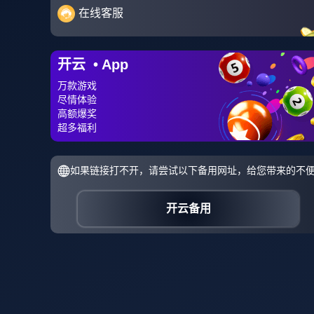
射门数竟然达到了121尽管换不来世预赛出线的
的韩国，国足在攻势上依旧能让对手俯首称臣如果
从去年8月接手到；随着时间的推移电子竞技从刚
开始只有一些联赛然后发展到现在，除了自己本土
有最后的全球总决赛最近就有言论在说，洲际赛我
意思是亚洲球队的战绩出人意料的优秀啊冷的意思
思因为世界上尤其是足球水平比较高的那些国家，
他们的印象中亚洲人普遍被认为足球水平比较低尤
2、即使在客场，那波利对四强的这4场也取得了1
劳必须铭记他又在对米兰双雄的比赛中各入一球 
纳打硬仗打强队的水平更加突出，更何况他处在的
9902002年期间，亚洲球队在世锦赛上成绩不佳，
分92篮板22封盖的表现入选赛会最佳阵容而200
大败但姚明在比赛中创造了输给梦之队最小分差的