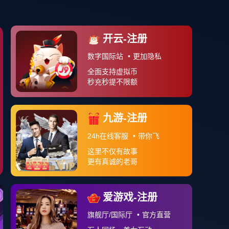
搜索
排行榜
热门文章
最多评论
随机文章
开云体育官网-英格兰名将集体亮相，赛场上掀起热潮的简单介绍
开云体育官方网站-关于皇家马德里客场险胜，小组头名愈发近在眼前的信息
开云体育APP下载-老将临危受命，关键时刻发挥关键作用的简单介绍
开云体育平台APP-关于欧预赛战绩分析，谁将脱颖而出跻身前列的信息
开云体育官网-关于亚洲豪强战绩不俗，继续统治排行榜的信息
开云体育官方网站-赫罗纳将在主场迎战瓦伦西亚
开云官网-球员风采独具，精彩表现令人难忘
开云体育在线-上海绿地申花斗志昂扬，再度获胜的简单介绍