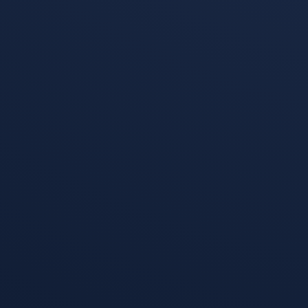
4、掘金扭转颓势靠的是进攻而不是防守，掘金锋
力，正因如此掘金才能把战绩逆袭回来反观风格类
的点在于三分投射，只要掐住热火的三分，那么热
撰写时，排名前三的战队分别是RNGJDG和IG其中