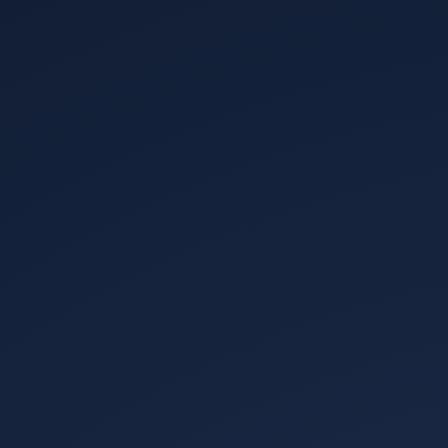
也进行了比较大的人员变动，在去年还处于统治地位
的表现依旧抢眼，分别位于排行榜的第2名和第3名
视群雄，也是LEC赛区唯一一支不败的战队值得