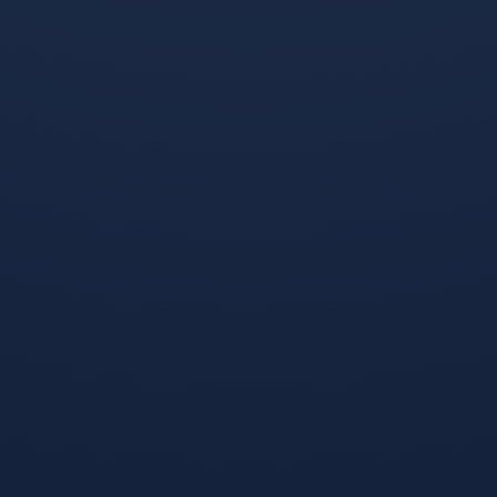
千公里，席卷了哈里发国际体育场，当冰岛在A组第二轮以3-1大胜塞尔维
球世界都意识到：这支来自...
2026-08-01 15:26:04
阅读：58
开云体育入口-2026世界杯E组关键战，泰国奇迹力克智利，维尼修斯独舞带队取胜
月18日,多哈哈利法国际体育场，当泰国队球员在终场哨响后跪地掩面，当
坐在草皮上久久不愿起身，当维尼修斯将比赛用球塞进球衣奔跑庆祝——
的死亡之组彻底变成了“疯狂之组...
2026-08-01 11:21:06
阅读：50
pp-备选
《2026年6月，蒙得维的亚的雨夜：当“上帝之手”变成“拯救之脚”》 核
《血色夕阳下的孤胆英雄：苏亚雷斯如何在E组生死战中拯救智利》 战术
幕与裂痕：解析苏...