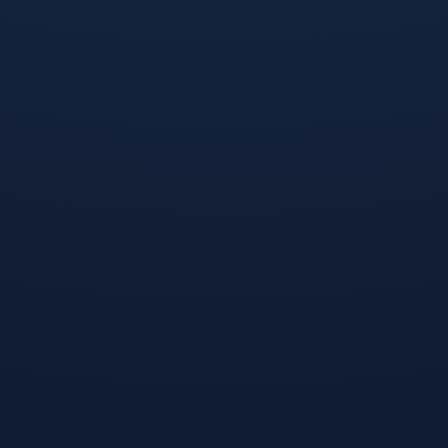
2026-08-01 07:16:11
阅读：53
开云官网-宿命之战的独白，2026世界杯C组，当格列兹曼成为韩伊对决的第三种力量
的夏天，当世界杯的战火在北美大陆蔓延，C组的抽签结果如同一颗石子投入
湖面——韩国与伊朗，这对亚洲足坛的宿敌，再次被命运之手推到了同一
让这场对决从“经典”蜕变为“唯一...
2026-08-01 03:11:32
阅读：62
开云体育中国-2026世界杯D组焦点战，法国绝境破芬兰，哈兰德独木难支，门神三连扑改写命运
多哈的夜空下响起,记分牌上“法国2-1芬兰”的字样仿佛凝固了时间，这
通的胜利，而是2026世界杯D组焦点战中，一场足以载入史册的意志与天
法国队赢了,但赢得狼狈、...
2026-07-31 23:06:55
阅读：69