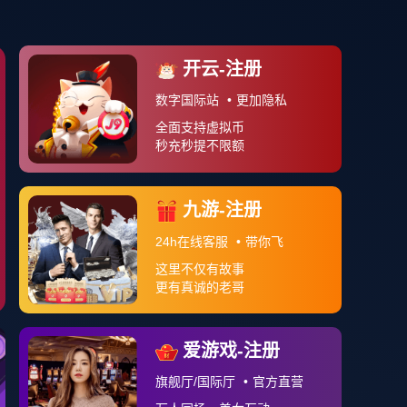
今日头条
未命名
未命名
开云体育官网-英格兰名将集体亮相，赛
场上掀起热潮的简单介绍
开云体育官方网站-关于皇家马德里客场
险胜，小组头名愈发近在眼前的信息