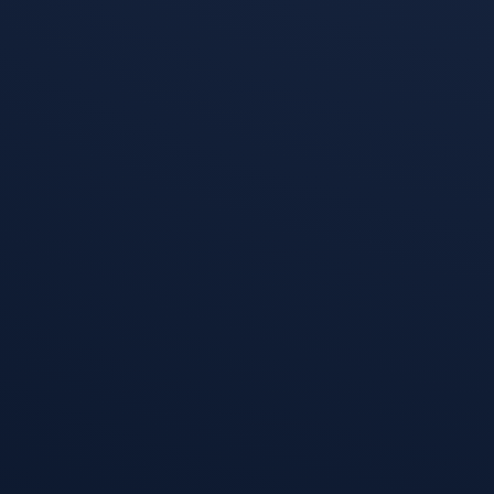
开云体育
体坛热点
2026年
波平如镜的
个小组，真正
开云体育
深度策划
当终场哨声在
不是一场普
赋的对决。 
开云体育