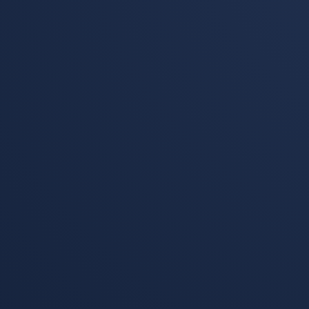
战术解读
2026年夏
吸凝聚成一
场要么晋级、
开云体育
战术解读
2026年
伦比亚的桑
待一场属于“
开云体育
体坛热点
冰与火的唯一