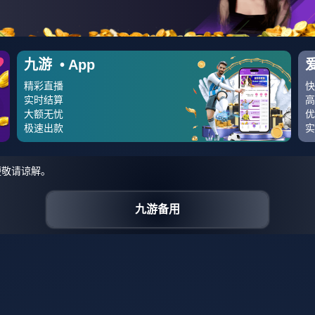
开云体育官方网站-一击封神，当哥伦比亚的蓝色风暴在2026揭幕战中终结一切悬念
世界杯揭幕战，墨西哥城阿兹特克体育场，空气里混杂着火山灰与紧张的气
球迷的呐喊声几乎要将穹顶掀翻，但真正让整个世界陷入窒息的,是第七
个瞬间。 哥伦比亚的蓝色风暴已经...
2026-08-03 12:11:09
阅读：52
开云体育app-致命一击的独白，2026世界杯H组，那一夜波兰的铁壁与三笘薰的冷箭
月18日，卡塔尔，阿尔贾努布体育场。 当裁判吹响终场哨音时，整个H组的
在了一个瞬间里，波兰球迷的欢呼声如山崩海啸，阿联酋球员跪倒在草皮
——他们距离历史性的出线只...
2026-08-03 08:06:11
阅读：49
开云体育下载-法拉利红点亮沙漠之夜，巴雷拉，逆光中的唯一坐标