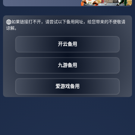
福克斯选择了最极致的个人英雄主义，他用一连串令人目眩
神迷的单打，将比赛变成他一个人的舞台，你可以横扫他的
球队,但你无法横扫他的意志和光芒。
这便是我所见的“唯一性”，它不是非黑即白的排他性，而是一
种丰富而辩证的存在，猛龙唯一的胜利方式，是用团队去淹