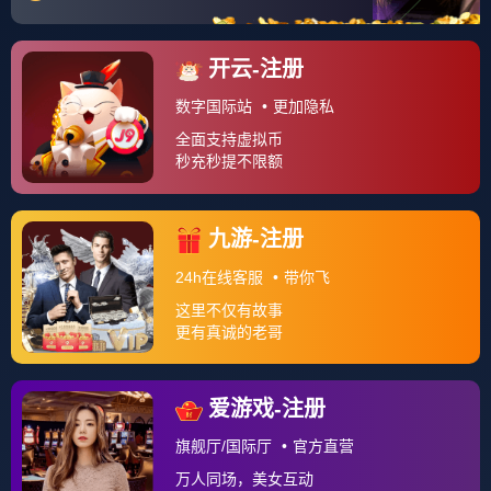
龙横扫爵士
，这个结果本身是冰冷的、线性的，你看到的是
西亚卡姆在低位如同推土机般的背打，是珀尔特尔的篮下护
框如同一堵移动的城墙，是范弗利特用他不讲理的强投,一次
次掐灭爵士反扑的气焰。
猛龙的成功，在于他们的“非唯一性”，他们没有一个超巨来独
揽一切，却拥有一种近乎偏执的团队纪律，他们将身材、臂
展、运动能力上的优势，编织成了一张密不透风的网，爵士
的每一次挡拆，都撞上了一堵墙；每一次传导，都被预判、
被切断，猛龙没有让爵士打出他们最擅长的“天空之城”式的三
分雨，而是将他们拖入泥潭，用长臂和对抗，一点一点地磨
碎他们的骄傲，这是体系的胜利，是“整体大于部分之和”的终
极体现，在这个系列赛里，唯一的赢家,就是这支全民皆兵的
猛龙。
就在这片被钢铁洪流席卷的土地上，有那么一个人，他拒绝