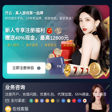
首页
战术解读
正文
开云体育中国-唯一性的悖论，当猛龙的钢铁洪流碾过
爵士，福克斯却独自点燃了整个赛场
开云体育
阅读：197
2026-04-30 16:15:42
篮球世界迷恋“唯一性”，我们追寻唯一的胜利者，唯一的MV
P，唯一能定义时代的打法，但当多伦多猛龙以无可辩驳的统
治力完成对犹他爵士的横扫时，达龙·福克斯却在盐湖城的废
墟上，燃起了一簇独一无二、无法被横扫的火焰，这恰恰构
成了竞技体育最迷人的悖论：集体的荣耀是唯一的，而个体
的光辉,同样可以通向另一种形式的唯一。
猛龙的横扫，是一场精密到令人窒息的体系胜利，他们用北
境特有的坚韧，将爵士拖入了一场极具压迫感的绞杀战。
猛