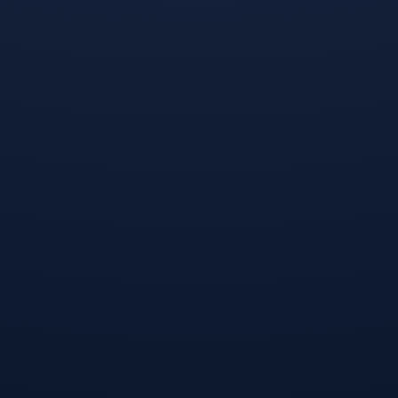
开云体育中国-蓝衣军团的铁幕，2
开云官方app入口-构思
026世界杯C组，比利时碾压美
国，巴雷拉用防守定义艺术
开云体育官网-蓝白悲歌与桑巴绝
开云体育-当蓝色旋风卷走星条
唱，2026半决赛夜，久保建英导
旗，2026世界杯C组那场颠覆认知
演攻守风暴，巴西一秒封神
的足球盛宴
发表评论