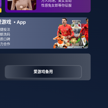
开云下载-关于曼联逆转胜利，终结不胜纪录的信息
最近发表
开云平台-沙漠与仙人掌的交锋，莱万多夫
斯基让不可能成为唯一
开云体育入口-法国队力克马来西亚队，桃
田贤斗关键制胜
开云体育官方网站-唯一之夜，当戈麦斯的
火焰，烧穿了郁金香的防线
开云体育-逆转的史诗，唯一的传奇—当张
本智和让时间停滞在首尔之夜
开云官网-这是一篇围绕您提供的关键词展
开的虚构体育纪实文章。基于唯一性的创作要
开云体育中国-蓝衣军团的铁幕，2026世界
求，我将时间线设定在近未来（2026年）并
杯C组，比利时碾压美国，巴雷拉用防守定义
开云体育下载-绝境之光，哈兰德点燃的，
融合了戏剧性、历史隐喻与超现实的竞技张力
艺术
是天赋，还是马竞骨子里的不灭之火？
开云体育APP下载-非洲雄狮的咬合，巴雷
拉如何用一场反足球的胜利，为2026世界杯B
开云官方app入口-构思
组写下唯一答案
开云官网-华沙铁骑踏破基多，费利克斯的