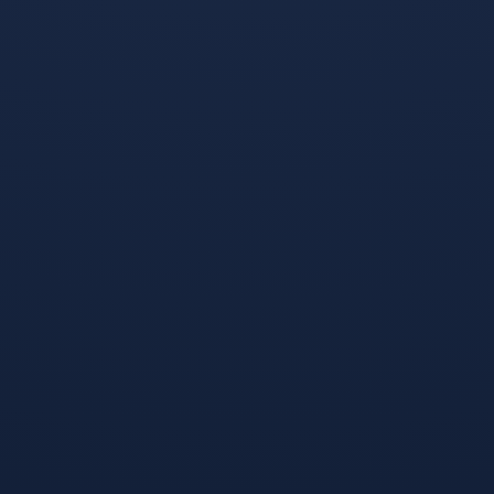
罗本小时候曾被认为是一个非常糟糕的失败者，而如果结果
过中场中路，而在胡安德·拉莫斯执教皇马时，罗本才从左路
两人于2007年完婚。格罗宁根青年队教练贝特尔曼仍然记
问他原因，他说是因为和几个女孩在城里玩的很开心，我问他这个
婚了。”
经说：“我热爱网球，这是我最大爱好之一，如果我想要在世界
些对打。”
直跟随我在欧洲各地辗转，并总是给我支持。所以当我退役
没有什么野心，但有时你会觉得，这些和伟大教练一起的经