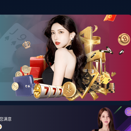
热点
战术解读
深度策划
赛场上球员表现出色
：0
球员罗本迎来了自己欧足联俱乐部赛事的第100次出场，接下
出场90次的球星。
出选择，我会选择罗本，这三位球员中他是最全面的。”