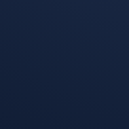
有人认为也许作为一位成年人有点任性，因为在
没有按照他的预想，他就会流下眼泪。
并不总是担任逆足边锋，在青年队里罗本曾经踢
移到右路。
和青梅竹马的妻子埃雷尔特有两个儿子一个女儿，
得：“有一次周五的训练罗本迟到了15分钟，我
女孩是否值得这些，他回答是的，当然最后他们结
罗本是一位网球高手，2014世界杯前夕，他曾
杯期间得到放松，那就是找到一块网球场，来上一
而对于自己的长期未来，罗本说：“我的家庭一
后，家庭无疑是第一位的，现在我对成为一名教练
验，你必须同他人分享。”