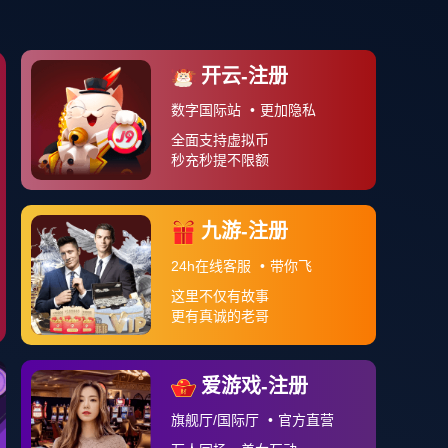
搜索
排行榜
热门文章
最多评论
随机文章
开云体育官网-英格兰名将集体亮相，赛场上掀起热潮的简单介绍
开云体育官方网站-关于皇家马德里客场险胜，小组头名愈发近在眼前的信息
开云体育APP下载-老将临危受命，关键时刻发挥关键作用的简单介绍
开云体育平台APP-关于欧预赛战绩分析，谁将脱颖而出跻身前列的信息
开云体育官网-关于亚洲豪强战绩不俗，继续统治排行榜的信息
开云体育官方网站-赫罗纳将在主场迎战瓦伦西亚
开云官网-球员风采独具，精彩表现令人难忘
开云体育在线-上海绿地申花斗志昂扬，再度获胜的简单介绍