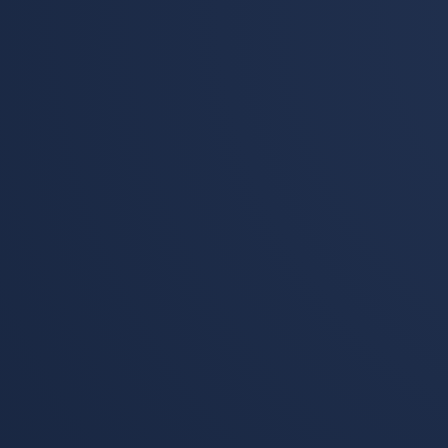
拜仁慕尼黑
2010年4月17日对阵汉诺威96的7-0大胜
是他的高产季节，此后的三个帽子戏法（2011年对
在三月。
2009/10赛季，在路易斯·范加尔执教下，罗
以获得德甲冠军，而他也继续着自己效力每个国家
冠军，同时拥有四座德国杯。
拜仁在2009/10赛季失去了同穆里尼奥的欧
之后点球大战不敌对手。德罗巴则声称他和兰帕德
这么做，因为我们知道射门是他的弱项。”
2013年的欧冠决赛，罗本做出了补偿，先是曼
想成为那样一位打进过决赛却没有获得过冠军的高