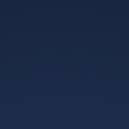
里由科维尔倡导的训练方法，其目的是为了完善个人技术，
了自己的第一个赛季，而第二个赛季结束后他就选择加入埃因霍
并没有热衷于执教的想法，因为想在退休后少一些压力。
并且同自己的锋线搭档凯日曼分享了联赛最佳青年球员奖项，而两
不过转会却被最终拒绝，球队主席范拉吉对于红魔的邀请无
，”他说道，之后切尔西提供了一份更可接受的转会提案。