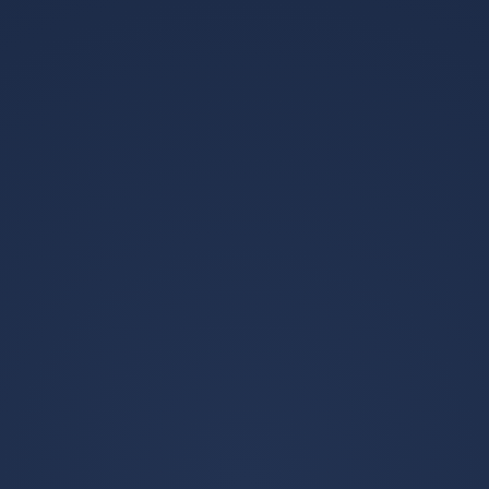
展。法国足球联盟发起了多项草根足球项目，这些项目将落
球展示或者相关社会赛事活动。
0岁的学生充分了解足球运动。同时培训一些足球教练、足球老
的资金支持，这些资金会用来提升硬件实力。
洲杯在短期内为法国带来急需的提振效应。
了。