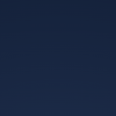
，16亿欧豪阵对决即将上演 北京时间5月2日凌晨3点，欧冠半
挑战多特蒙德作为此前死亡之组中的出线球队，两队此番再度
特的欧冠征程 在小组赛阶段，巴黎和多特。