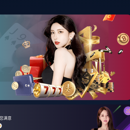
热点
战术解读
深度策划
圣日耳曼强势晋级，欧冠八强对决即将上
：0
兰大对战巴黎圣日耳曼8月14日凌晨3点，莱比锡对战马德里竞技
月16日凌晨3点，曼城迎战里昂这场八强赛的激烈竞争，将决定谁
让人期待不已。
胜4负稍占上风最经典的是2020年欧冠决赛，拜仁10小胜巴
场20总比分21逆转晋级具体战绩201718赛季小组赛巴黎30拜
21赛季8强。