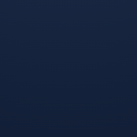
可以去百度分享获取分享代码输入这里。
注作者和来源；2.本站的原创文章，请转载时务必注明文章作者和来
者投稿可能会经我们编辑修改或补充。