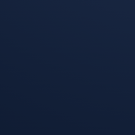
声
1.本站遵循行业规范，任何转载的稿件都会明确标
明
源，不尊重原创的行为开云体育将追究责任；3.作
相关文章