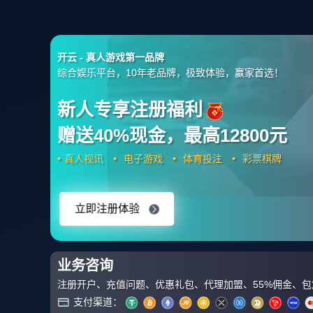
首页
深度策划
正文
首页
球队新闻
体坛
开云体育下载-关于美因茨绝
开云体育
阅读：386
2025-09-17 08:20:45
评论
本轮德甲多场比赛上演大比分，多特莱比锡都是4
情况是这样的莱比锡奥格斯堡法兰克福都是2胜1
梅都是2胜拿到6分，拜仁净胜球优势排在第四位，
名垫底。
美因茨队主帅安德森 上赛季德乙联赛，美因茨队终于
积分榜次席，顺利重回德甲联赛在攻击能力上，美因
攻入18球防守上，他们也表现不错，以失掉37球的