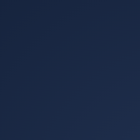
反观本场的对手美因茨，前几个赛季都还为保级而
惊艳，到了后半段就有些 游戏 人生了，因为凭
价不高，本赛季锋线组合倒是十分合拍，德国青年
法兰克福与美因茨的赛前分析显示，这将是一场势
位，主场战绩尤为出色，保持不败球队进攻火力强大
使得进攻端相当犀利然而，近期状态有所下滑，防
以下是美因茨2012赛季的部分德甲比赛战绩统计2
比赛数据为03， 0球进， 3球失， 控球率450%，
00战平，数据为00， 0球进， 0球失， 控球率41
美因茨和沃尔夫斯堡是德国足球联赛中的两个俱乐
和沃尔夫斯堡在德甲或德乙联赛中是直接的竞争对
或其他锦标赛中，两队都有可能相遇，这些比赛往