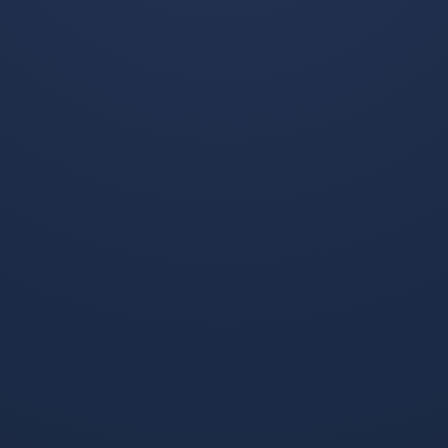
但是相对来说看好法兰克会赢，更多精彩资讯尽在球天下体