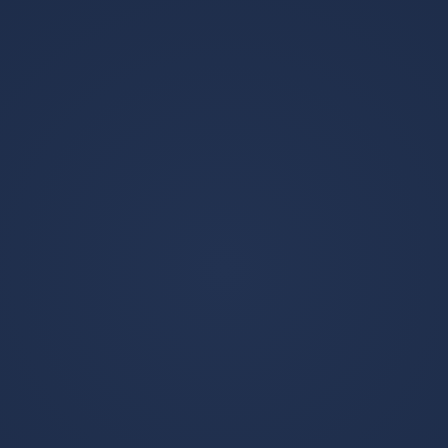
狼堡与拜仁同积13分，排在第2位多特蒙德积9分，排名第3柏林
底位置5 德甲联赛第5轮其余比赛赛果 斯图加特13勒沃库森科隆
赫塔2。
击败科隆，34轮之后积71分，勇夺德甲冠军，联赛11连冠，末轮
的平局让他们丢掉冠军，净胜球落后拜仁，耻辱性丢冠赛前拜仁
多特蒙德掉链子，难度多大从德甲官方的做法。
浦展开今夏第二场热身赛，在萨拉赫和马内相继哑火的情况下，对
场热身赛，利物浦和斯图加特仅踢了30分钟就提前鸣金收兵，
，但克洛普还是很惬意，脸上始终挂着笑容。
都是德国足球文化的重要组成部分两支球队各自承载着当地球
本身，成为地区间文化交流的一个窗口因此，沃尔夫斯堡和美
球文化中不可或缺的两个元素。