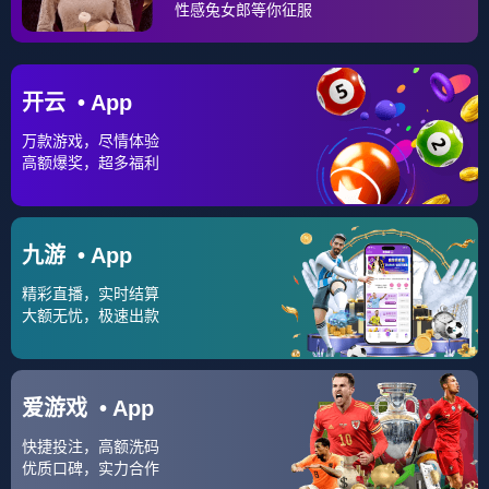
率竟然跌破了60%，这对于一支以控球著称的德甲劲旅而言,
堪称耻辱。
红牛的溃败：青春风暴遭遇地质
断层
莱比锡红牛不是没有挣扎，他们尝试用快速转换来撕开智利
的防线，然而每一次反击都撞上了南美人用肌肉筑成的墙
壁，红牛的锋线三叉戟在智利后卫面前毫无作为——不是他
们不够快，而是智利人用犯规战术打断了他们的节奏，用身
体对抗消耗了他们的锐气，当红牛的核心球员一次次从草皮
上爬起时，眼中只剩下无奈：智利人的防守不是技术性的，
而是带着南美特有的野性,每一次铲球都像是要撕裂对手的内
心。