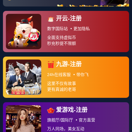
比赛从第一分钟起就进入了智利人设定的节奏，他们不像是
在踢球，更像是在用身体诠释一场南美大陆的古老祭祀——
每一次拼抢都是献祭，每一次拦截都是咆哮，莱比锡红牛引
以为傲的高位逼抢在智利人面前显得如此幼稚可笑：智利球
员用更快的出球、更凶狠的卡位和更不知疲倦的跑动，把红
牛的战术体系拆解成了碎片，中场区域，智利人像一群饥饿
的猎豹，用五人制的围抢逼得红牛球员只能仓促回传，皮球
在红牛的后场如同烫手山芋,每一次传递都伴随着智利球迷山
呼海啸的呐喊。
这种强压不是盲目的，而是带着智利足球特有的狡黠与果
敢，当红牛试图从边路推进时，智利人用三人包夹制造出人
墙般的防线；当红牛企图长传打身后，智利后卫用惊人的爆
发力提前预判落点，整场比赛，莱比锡红牛的中场传球成功