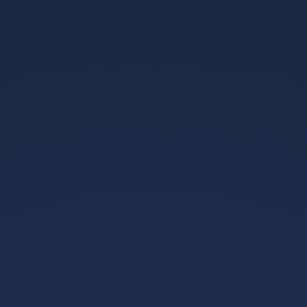
真正的掌控是让对手在压迫中崩溃。
奥纳纳的深渊与重生：从笑柄到
英雄
然而这场比赛最深刻的戏剧性，不在智利的铁血压制，也不
在红牛的溃败，而在于一个人——喀麦隆门将奥纳纳。