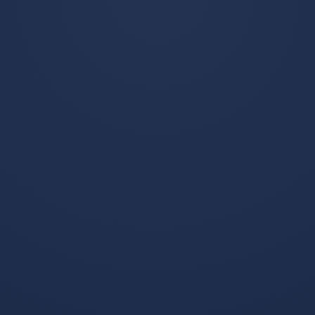
涅槃时刻：在最后的火焰中重生
当比赛进入尾声，所有人都以为奥纳纳将在这场溃败中彻底
沉沦时，命运却给了他最后一次机会。 第88分钟，智利获得
一个位置极佳的任意球，全场球迷起立欢呼，仿佛已经提前
庆祝死亡，主罚的智利核心深吸一口气，踢出一记完美的弧
线——皮球绕过人墙，带着旋转飞向球门死角，那一刻,所有
人都以为比赛将以羞辱结束。
但奥纳纳动了，他像一头觉醒的野兽，用惊人的爆发力扑向
右侧，在皮球即将越过门线的瞬间，他用指尖将球拨向了横
梁，皮球砰的一声击中横梁弹出，紧接着智利球员的补射再
次袭来——奥纳纳几乎是从草皮上弹了起来,用膝盖将这记势
在必得的射门挡出了底线。